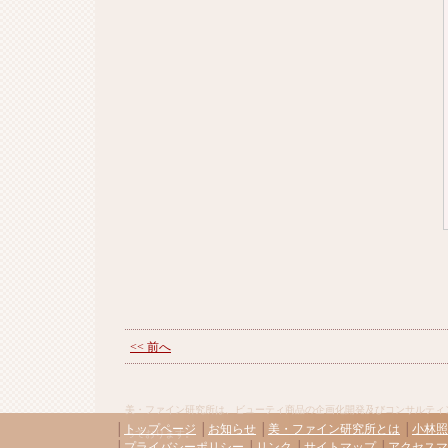
<< 前へ
美・ファイン研究所は、ビューティ商品の企画化開発及びコンサルティ
│
トップページ
│
お知らせ
│
美・ファイン研究所とは
│
小林照
っております。
│
プライバシーポリシー
│
リンク
│
サイトマップ
│
アクセスマ