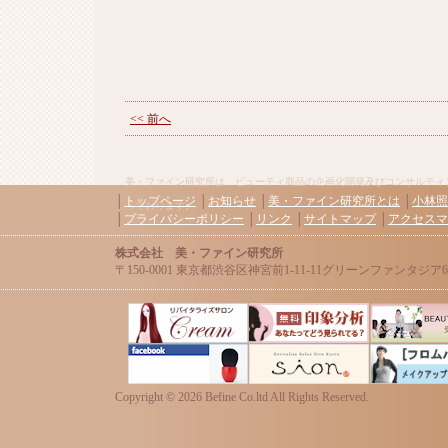
<< 前へ
美・ファイン研究所は、ビューティ商品の企画化開発及びコンサルティ
│
トップページ
│
お知らせ
│
美・ファイン研究所とは
│
小林照
っております。
│
プライバシーポリシー
│
リンク
│
サイトマップ
│
アクセスマ
株式会社 美・ファイン研究所
〒150-0001 東京都渋谷区神宮前1-11-11グリーンファンタジア606 / Tel:0
Copyright ©
2026 Befine Co.ltd All Rights Reserved.