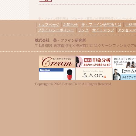
美・ファイン研究所は、ビューティ商品の企画化開発及びコンサルティ
│
トップページ
│
お知らせ
│
美・ファイン研究所とは
│
小林照
っております。
│
プライバシーポリシー
│
リンク
│
サイトマップ
│
アクセスマ
株式会社 美・ファイン研究所
〒150-0001 東京都渋谷区神宮前1-11-11グリーンファンタジア606 / Tel:0
Copyright ©
2026 Befine Co.ltd All Rights Reserved.