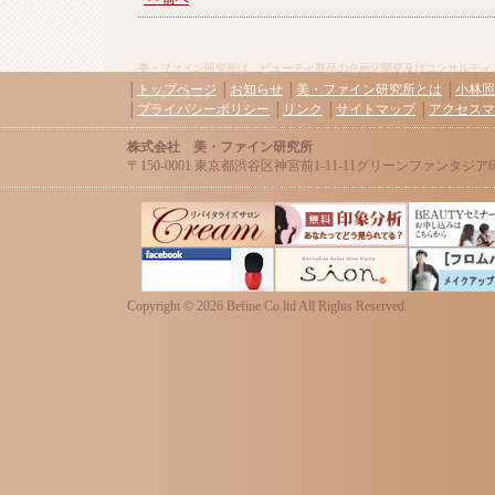
美・ファイン研究所は、ビューティ商品の企画化開発及びコンサルティ
│
トップページ
│
お知らせ
│
美・ファイン研究所とは
│
小林照
っております。
│
プライバシーポリシー
│
リンク
│
サイトマップ
│
アクセスマ
株式会社 美・ファイン研究所
〒150-0001 東京都渋谷区神宮前1-11-11グリーンファンタジア606 / Tel:0
Copyright ©
2026 Befine Co.ltd All Rights Reserved.