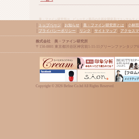
美・ファイン研究所は、ビューティ商品の企画化開発及びコンサルティ
│
トップページ
│
お知らせ
│
美・ファイン研究所とは
│
小林照
っております。
│
プライバシーポリシー
│
リンク
│
サイトマップ
│
アクセスマ
株式会社 美・ファイン研究所
〒150-0001 東京都渋谷区神宮前1-11-11グリーンファンタジア606 / Tel:0
Copyright ©
2026 Befine Co.ltd All Rights Reserved.